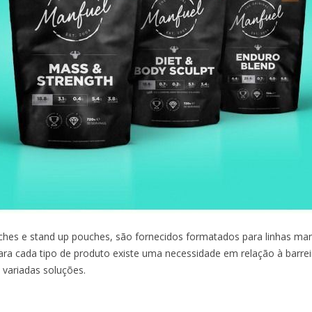
hes e stand up pouches, são fornecidos formatados para linhas manua
Para cada tipo de produto existe uma necessidade em relação à barrei
 variadas soluções.