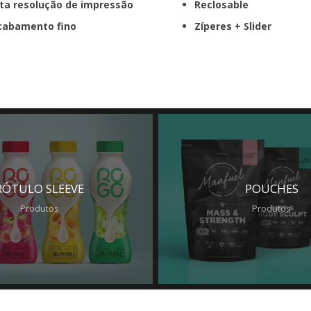
ta resolução de impressão
Reclosable
cabamento fino
Zíperes +
Slider
RÓTULO SLEEVE
POUCHES
Produtos
Produtos