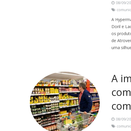
08/09/2
comuni
A Hyperma
Doril e L
os produt
de Atrove
uma silhu
A i
com
com
08/09/2
comuni