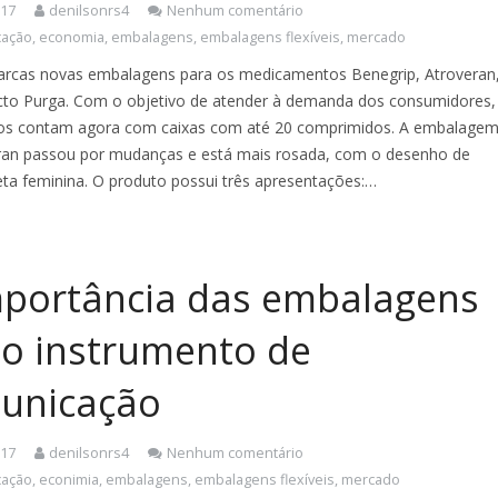
017
denilsonrs4
Nenhum comentário
cação
,
economia
,
embalagens
,
embalagens flexíveis
,
mercado
rcas novas embalagens para os medicamentos Benegrip, Atroveran
acto Purga. Com o objetivo de atender à demanda dos consumidores,
os contam agora com caixas com até 20 comprimidos. A embalage
ran passou por mudanças e está mais rosada, com o desenho de
eta feminina. O produto possui três apresentações:…
mportância das embalagens
o instrumento de
unicação
017
denilsonrs4
Nenhum comentário
cação
,
econimia
,
embalagens
,
embalagens flexíveis
,
mercado