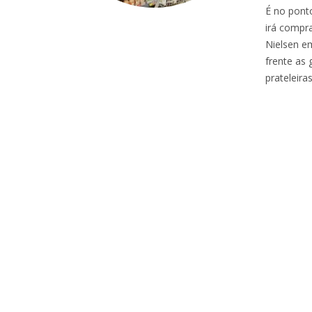
É no pont
irá compra
Nielsen e
frente as 
prateleira