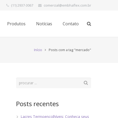
(11) 2937-3067
comercial@embhaflex.com.br
Produtos
Notícias
Contato
Início
Posts com a tag "mercado"
Posts recentes
Lacres Termoencolhíveis: Conheça seus