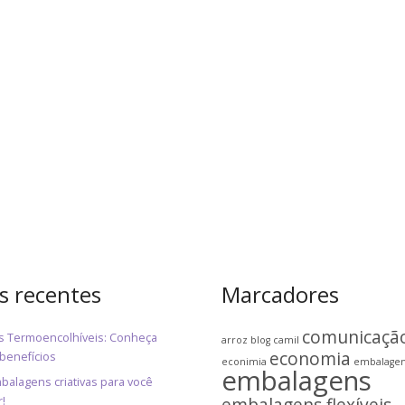
s recentes
Marcadores
comunicaçã
s Termoencolhíveis: Conheça
arroz
blog
camil
economia
benefícios
econimia
embalage
embalagens
balagens criativas para você
r!